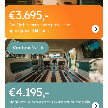
€3.695,-
Geef je bus onmisbare praktische
opbergmogelijkheden.
Vanbox
Work
€4.195,-
Maak van je bus een thuiskantoor of mobiele
klushulp.