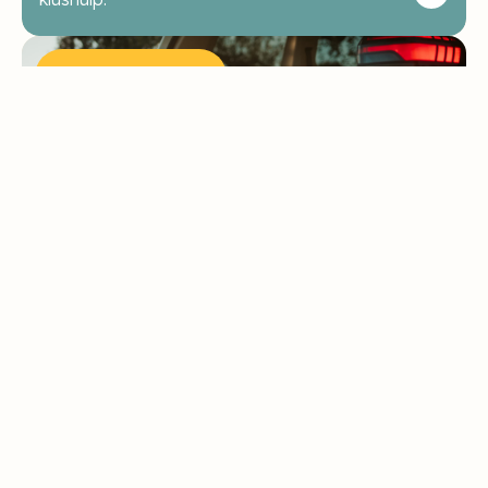
Vanbox
Camp
€4.595,-
Transformeer je bus in een handomdraai tot
een minicamper.